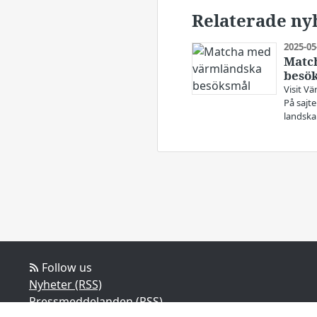
Relaterade ny
2025-05
Match
besö
Visit Vä
På sajt
landska
Follow us
Nyheter (RSS)
Pressmeddelanden (RSS)