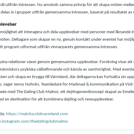
utifrån intressen. Nu används samma princip för att skapa möten mellan 
elas in i grupper utifrån gemensamma intressen, baserat på resultatet av 
levelser
möjlighet att interagera och dela upplevelser med personer med liknande i
ten. Deltagare som skapar en ny, genuin kontakt under eventet har möjlighe
tt program utformat utifrån vinnarparets gemensamma intressen.
nuina relationer växer genom gemensamma upplevelser. Forskning visar att 
a människors psykiska välbefinnande och känsla av samhörighet. Med eventet
kten och skapa en brygga till Värmland, där deltagarna kan fortsätta sin upp
re, säger Jenny Nohrén, Teamledare för Marknad & kommunikation på Visit
rbete med The Dating Club Malmö, ett dejtingeventkoncept skapat av Emelie 
 en destination för att kombinera dejting och reseupplevelser.
ida:
https://matcha.visitvarmland.com
instagram.com/thedatingclubmalmo