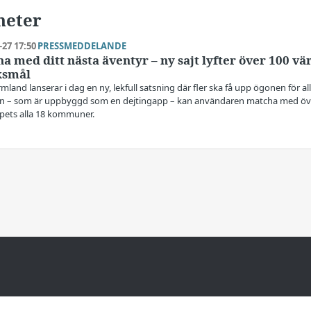
heter
-27 17:50
PRESSMEDDELANDE
a med ditt nästa äventyr – ny sajt lyfter över 100 v
ksmål
rmland lanserar i dag en ny, lekfull satsning där fler ska få upp ögonen för a
en – som är uppbyggd som en dejtingapp – kan användaren matcha med öv
pets alla 18 kommuner.