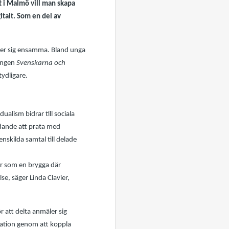
t i Malmö vill man skapa
italt. Som en del av
nner sig ensamma. Bland unga
ningen
Svenskarna och
tydligare.
ualism bidrar till sociala
idande att prata med
nskilda samtal till delade
ar som en brygga där
se, säger Linda Clavier,
r att delta anmäler sig
iration genom att koppla