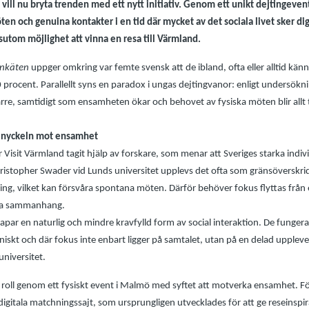
vill nu bryta trenden med ett nytt initiativ. Genom ett unikt dejtingeven
öten och genuina kontakter i en tid där mycket av det sociala livet sker dig
ssutom möjlighet att vinna en resa till Värmland.
enkäten
uppger omkring var femte svensk att de ibland, ofta eller alltid kä
0 procent. Parallellt syns en paradox i ungas dejtingvanor: enligt undersök
färre, samtidigt som ensamheten ökar och behovet av fysiska möten blir allt 
 nyckeln mot ensamhet
Visit Värmland tagit hjälp av forskare, som menar att Sveriges starka individ
Christopher Swader vid Lunds universitet upplevs det ofta som gränsöverskr
ing, vilket kan försvåra spontana möten. Därför behöver fokus flyttas från e
ma sammanhang.
ar en naturlig och mindre kravfylld form av social interaktion. De funger
iskt och där fokus inte enbart ligger på samtalet, utan på en delad upplevel
universitet.
v roll genom ett fysiskt event i Malmö med syftet att motverka ensamhet. Fö
digitala matchningssajt, som ursprungligen utvecklades för att ge reseinsp