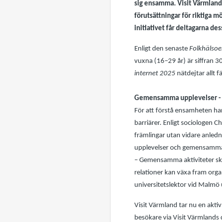
sig ensamma. Visit Värmland 
förutsättningar för riktiga m
initiativet får deltagarna de
Enligt den senaste
Folkhälso
vuxna (16–29 år) är siffran 3
internet 2025
nätdejtar allt 
Gemensamma upplevelser -
För att förstå ensamheten har 
barriärer. Enligt sociologen 
främlingar utan vidare anledn
upplevelser och gemensam
– Gemensamma aktiviteter skap
relationer kan växa fram organ
universitetslektor vid Malmö 
Visit Värmland tar nu en akti
besökare via Visit Värmlands 