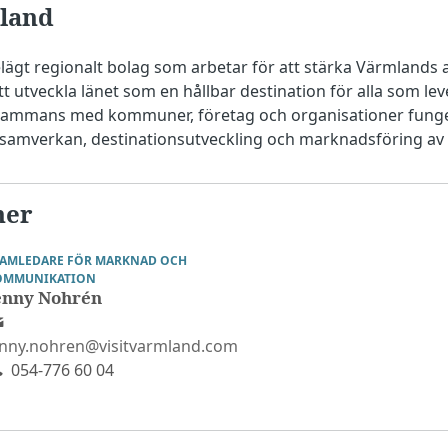
land
elägt regionalt bolag som arbetar för att stärka Värmlands 
utveckla länet som en hållbar destination för alla som lever
lsammans med kommuner, företag och organisationer funge
 samverkan, destinationsutveckling och marknadsföring av
ner
EAMLEDARE FÖR MARKNAD OCH
OMMUNIKATION
enny Nohrén
enny.nohren@visitvarmland.com
054-776 60 04