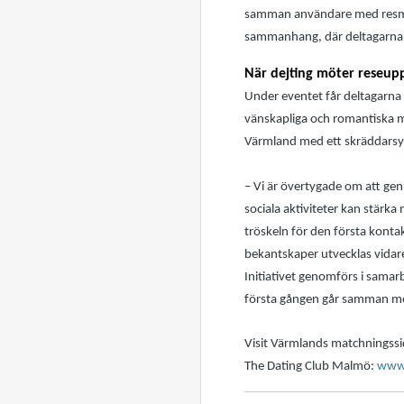
samman användare med resmål 
sammanhang, där deltagarna d
När dejting möter reseupp
Under eventet får deltagarna 
vänskapliga och romantiska mö
Värmland med ett skräddarsy
– Vi är övertygade om att ge
sociala aktiviteter kan stärk
tröskeln för den första konta
bekantskaper utvecklas vida
Initiativet genomförs i sama
första gången går samman med
Visit Värmlands matchningss
The Dating Club Malmö:
www.