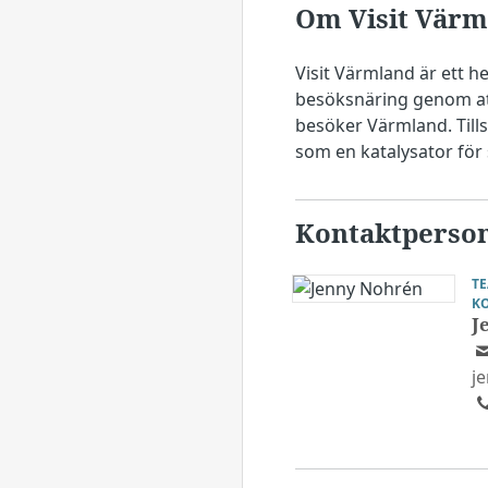
Om Visit Värm
Visit Värmland är ett h
besöksnäring genom att 
besöker Värmland. Til
som en katalysator för
Kontaktperso
T
K
J
j