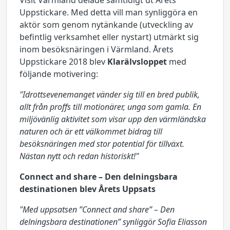
Visit Värmland delade samtidigt ut Årets
Uppstickare. Med detta vill man synliggöra en
aktör som genom nytänkande (utveckling av
befintlig verksamhet eller nystart) utmärkt sig
inom besöksnäringen i Värmland. Årets
Uppstickare 2018 blev
Klarälvsloppet
med
följande motivering:
"Idrottsevenemanget vänder sig till en bred publik,
allt från proffs till motionärer, unga som gamla. En
miljövänlig aktivitet som visar upp den värmländska
naturen och är ett välkommet bidrag till
besöksnäringen med stor potential för tillväxt.
Nästan nytt och redan historiskt!"
Connect and share – Den delningsbara
destinationen
blev Årets Uppsats
"Med uppsatsen ”Connect and share” – Den
delningsbara destinationen” synliggör Sofia Eliasson