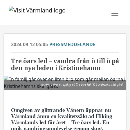
2024-09-12 05:05
PRESSMEDDELANDE
Tre öars led – vandra från ö till ö på
den nya leden i Kristinehamn
Vandring över en spång på Tre öars led i Kristinehamns skärgård.
Omgiven av glittrande Vänern öppnar nu
Värmland ännu en
kvalitetssäkrad Hiking
Värmlands-led för året – Tre öars led. En
unik vandringsupplevelse genom skog,