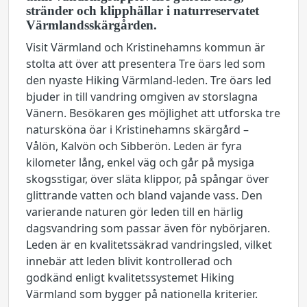
stränder och klipphällar i naturreservatet
Värmlandsskärgården.
Visit Värmland och Kristinehamns kommun är
stolta att över att presentera Tre öars led som
den nyaste Hiking Värmland-leden. Tre öars led
bjuder in till vandring omgiven av storslagna
Vänern. Besökaren ges möjlighet att utforska tre
natursköna öar i Kristinehamns skärgård –
Vålön, Kalvön och Sibberön. Leden är fyra
kilometer lång, enkel väg och går på mysiga
skogsstigar, över släta klippor, på spångar över
glittrande vatten och bland vajande vass. Den
varierande naturen gör leden till en härlig
dagsvandring som passar även för nybörjaren.
Leden är en kvalitetssäkrad vandringsled, vilket
innebär att leden blivit kontrollerad och
godkänd enligt kvalitetssystemet Hiking
Värmland som bygger på nationella kriterier.