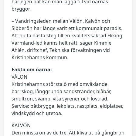
har egen båt kan man lägga till vid öarnas
bryggor.
– Vandringsleden mellan Vålön, Kalvön och
Sibberön har länge varit ett kommunalt paradis.
Att nu ta nästa steg till en kvalitetssäkrad Hiking
Värmland-led känns helt rätt, säger Kimmie
Åhlén, driftchef, Tekniska förvaltningen vid
Kristinehamns kommun.
Fakta om öarna:
VÅLÖN
Kristinehamns största ö med omväxlande
barrskog, långgrunda sandstränder, blåbär,
smultron, svamp, vita syrener och lövträd.
Service: båtbrygga, lekplats, rastplats, eldplatser,
vindskydd och utetoa.
KALVÖN
Den minsta ön av de tre. Att kliva ut på gångbron