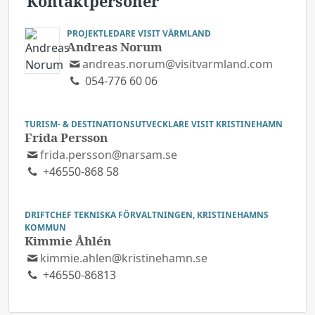
Kontaktpersoner
PROJEKTLEDARE VISIT VÄRMLAND
Andreas Norum
andreas.norum@visitvarmland.com
054-776 60 06
TURISM- & DESTINATIONSUTVECKLARE VISIT KRISTINEHAMN
Frida Persson
frida.persson@narsam.se
+46550-868 58
DRIFTCHEF TEKNISKA FÖRVALTNINGEN, KRISTINEHAMNS
KOMMUN
Kimmie Åhlén
kimmie.ahlen@kristinehamn.se
+46550-86813