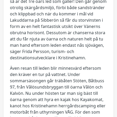
så är det Tre öars led som gäller! Den går genom
otrolig skärgårdsmiljö, förbi både sandstränder
och klippbad och när du kommer i mål vid
Lakuddarna på Sibberön så får du storvinsten i
form av en helt fantastisk utsikt över Vänerns
obrutna horisont. Dessutom är chanserna stora
att du får njuta av öarna och naturen helt på tu
man hand eftersom leden endast nås sjövägen,
säger Frida Persson, turism- och
destinationsutvecklare i Kristinehamn.
Även resan till leden blir minnesvärd eftersom
den kräver en tur på vattnet. Under
sommarsäsongen går träbåten Stöten, Båtbuss
97, från Vålösundsbryggan till öarna Vålön och
Kalvön. Nu under hösten tar man sig bäst till
öarna genom att hyra en kajak hos Kayakomat,
kanot hos Kristinehamn herrgårdscamping eller
motorbåt från uthyrningen VÅG. För den som