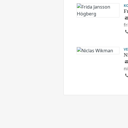
K
F
f
V
N
n