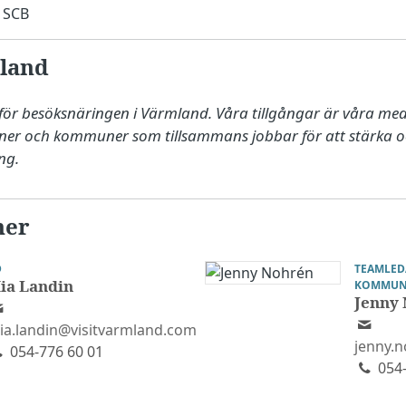
h SCB
land
för besöksnäringen i Värmland. Våra tillgångar är våra med
oner och kommuner som tillsammans jobbar för att stärka oc
ng.
ner
D
TEAMLED
ia Landin
KOMMUN
Jenny
ia.landin@visitvarmland.com
jenny.
054-776 60 01
054-