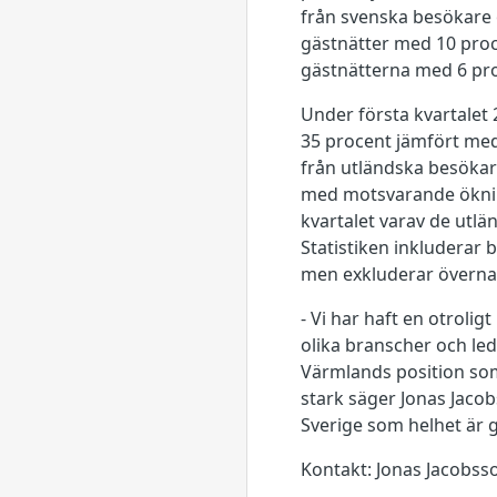
från svenska besökare 
gästnätter med 10 pro
gästnätterna med 6 pr
Under första kvartalet
35 procent jämfört med 
från utländska besökar
med motsvarande ökning
kvartalet varav de utl
Statistiken inkluderar
men exkluderar övernat
- Vi har haft en otrolig
olika branscher och led
Värmlands position som 
stark säger Jonas Jacob
Sverige som helhet är 
Kontakt: Jonas Jacobsso