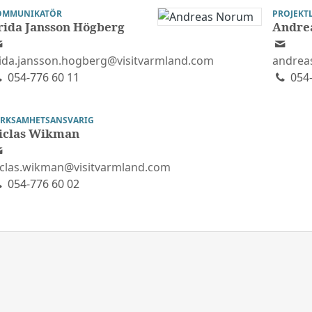
OMMUNIKATÖR
PROJEKT
rida Jansson Högberg
Andre
rida.jansson.hogberg@visitvarmland.com
andrea
054-776 60 11
054-
ERKSAMHETSANSVARIG
iclas Wikman
iclas.wikman@visitvarmland.com
054-776 60 02