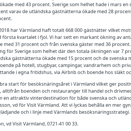
ökade med 43 procent. Sverige som helhet hade i mars en 
cent varav de utländska gästnätterna ökade med 28 procen
ocent.
 2018 har Värmland haft totalt 668 000 gästnätter vilket m
första kvartalet i fjol. Vi har sett en markant ökning av an
e med 31 procent och från svenska gäster med 36 procent.
 för Sverige som helhet där den totala ökningen var 7 pr
ändska gästnätterna ökade med 15 procent och de svenska 
 boende på hotell, stugbyar, campingar, vandrarhem och pri
tande i egna fritidshus, via Airbnb och boende hos släkt oc
t bra start för besöksnäringsåret i Värmland vilket ger posit
, alltifrån boenden och restauranger till handel och drivmede
en attraktiv vinterdestination för både svenska och utländ
sson, vd för Visit Värmland. Att vi lyckas behålla en mer g
glädjande och i linje med Värmlands besöksnäringsstrategi.
n, vd Visit Värmland, 0721-41 00 33.