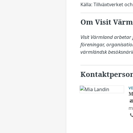
Källa: Tillväxtverket oc
Om Visit Värm
Visit Värmland arbetar 
föreningar, organisati
värmländsk besöksnäri
Kontaktperso
V
M
m