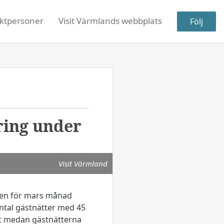
ktpersoner
Visit Värmlands webbplats
Följ
ring under
Visit Värmland
iken för mars månad
antal gästnätter med 45
t medan gästnätterna