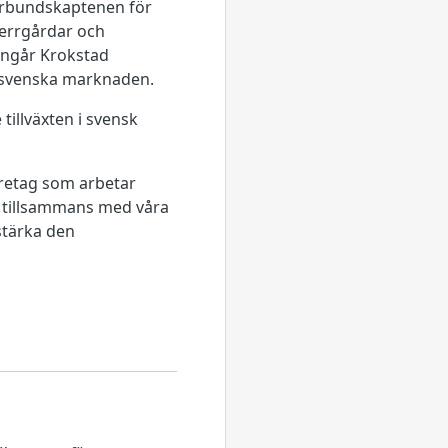
förbundskaptenen för
errgårdar och
ingår Krokstad
n svenska marknaden.
tillväxten i svensk
öretag som arbetar
t tillsammans med våra
 stärka den