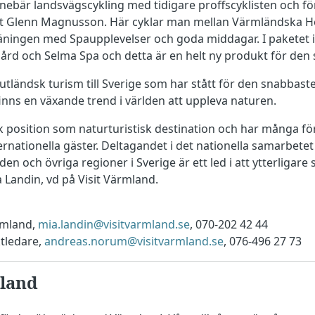
innebär landsvägscykling med tidigare proffscyklisten och 
et Glenn Magnusson. Här cyklar man mellan Värmländska H
räningen med Spaupplevelser och goda middagar. I paketet 
rd och Selma Spa och detta är en helt ny produkt för de
utländsk turism till Sverige som har stått för den snabbaste 
inns en växande trend i världen att uppleva naturen.
k position som naturturistisk destination och har många f
rnationella gäster. Deltagandet i det nationella samarbete
den och övriga regioner i Sverige är ett led i att ytterligare
 Landin, vd på Visit Värmland.
ärmland,
mia.landin@visitvarmland.se
, 070-202 42 44
tledare,
andreas.norum@visitvarmland.se
, 076-496 27 73
land