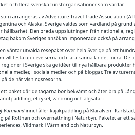
erket och flera svenska turistorganisationer som värdar.
 som arrangeras av Adventure Travel Trade Association (ATT
Argentina och Alaska. Sverige valdes som värdland på grund av
r hållbarhet. Den breda uppslutningen från nationella, regi
retag bakom Sveriges ansökan imponerade också på arrang
n väntar utvalda resepaket över hela Sverige på ett hundra
 vill testa upplevelserna och lära känna landet mera. De to
va regioner i Sverige ska ge idéer till nya hållbara produkte
tionella medier, i sociala medier och på bloggar. Tre av ture
r på de här visningsresorna.
 ett paket där deltagarna bor bekvämt och äter bra på Lån
notpaddling, el-cykel, vandring och älgsafari.
 of Värmland
innehåller kajakpaddling på Klarälven i Karlstad
ng på Rottnan och övernattning i Naturbyn. Paketet är ett 
eriences, Vildmark i Värmland och Naturbyn.