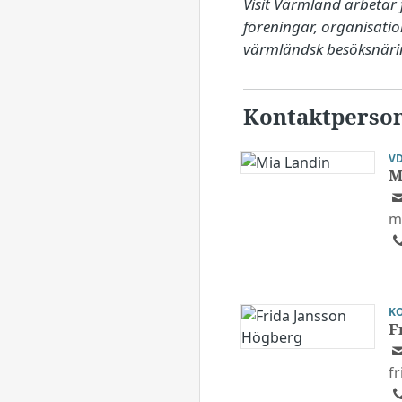
Visit Värmland arbetar 
föreningar, organisati
värmländsk besöksnäri
Kontaktperso
V
M
m
K
F
f