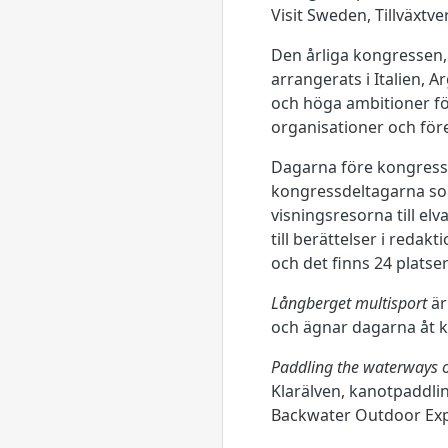
Visit Sweden, Tillväxtv
Den årliga kongressen,
arrangerats i Italien, 
och höga ambitioner fö
organisationer och fö
Dagarna före kongresse
kongressdeltagarna som
visningsresorna till el
till berättelser i redak
och det finns 24 platse
Långberget multisport
är
och ägnar dagarna åt ka
Paddling the waterways
Klarälven, kanotpaddli
Backwater Outdoor Exp