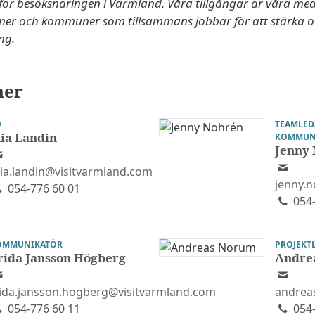
för besöksnäringen i Värmland. Våra tillgångar är våra med
oner och kommuner som tillsammans jobbar för att stärka oc
ng.
ner
D
TEAMLED
ia Landin
KOMMUN
Jenny
ia.landin@visitvarmland.com
jenny.
054-776 60 01
054-
OMMUNIKATÖR
PROJEKT
rida Jansson Högberg
Andre
rida.jansson.hogberg@visitvarmland.com
andrea
054-776 60 11
054-