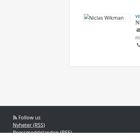
V
N
n
Follow us
Nyheter (RSS)
Pressmeddelanden (RSS)