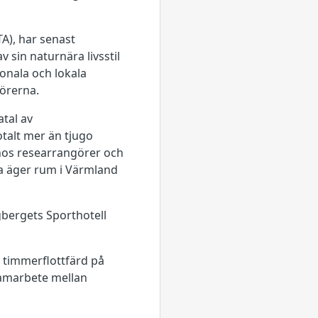
A), har senast
 sin naturnära livsstil
onala och lokala
örerna.
tal av
talt mer än tjugo
r hos researrangörer och
rna äger rum i Värmland
gbergets Sporthotell
, timmerflottfärd på
samarbete mellan