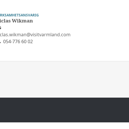
ERKSAMHETSANSVARIG
iclas Wikman
iclas.wikman@visitvarmland.com
054-776 60 02