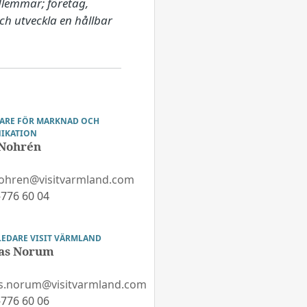
lemmar; företag, 
h utveckla en hållbar 
ARE FÖR MARKNAD OCH
IKATION
 Nohrén
nohren@visitvarmland.com
776 60 04
LEDARE VISIT VÄRMLAND
as Norum
s.norum@visitvarmland.com
776 60 06