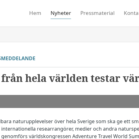
Hem
Nyheter
Pressmaterial
Konta
SMEDDELANDE
s från hela världen testar v
ållbara naturupplevelser över hela Sverige som ska ge ett 
00 internationella researrangörer, medier och andra naturspe
Då genomförs världskongressen Adventure Travel World Su