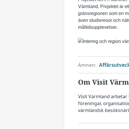
Värmland. Projektet är et
gränsregionen som en ma
även studieresor och nätve
måltidsupplevelser.
Ämnen:
Affärsutvec
Om Visit Värm
Visit Värmland arbetar
föreningar, organisati
värmländsk besöksnäri