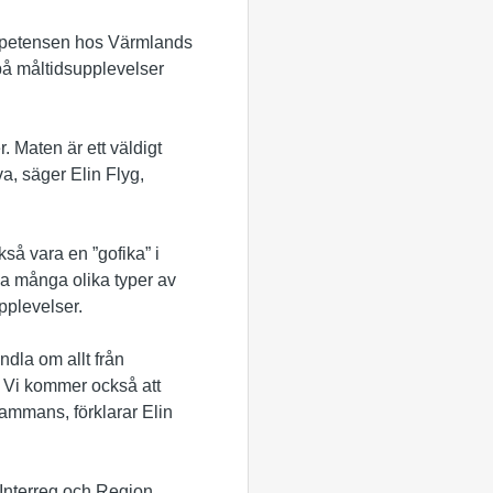
kompetensen hos Värmlands
på måltidsupplevelser
. Maten är ett väldigt
va, säger Elin Flyg,
så vara en ”gofika” i
kla många olika typer av
pplevelser.
ndla om allt från
. Vi kommer också att
sammans, förklarar Elin
 Interreg och Region