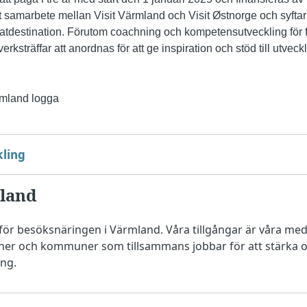
t samarbete mellan Visit Värmland och Visit Østnorge och syftar ti
tdestination. Förutom coachning och kompetensutveckling för 
rksträffar att anordnas för att ge inspiration och stöd till utvec
kling
land
 för besöksnäringen i Värmland. Våra tillgångar är våra me
oner och kommuner som tillsammans jobbar för att stärka o
ng.