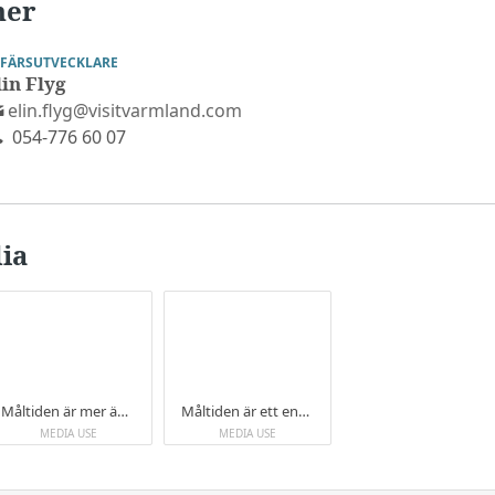
ner
FFÄRSUTVECKLARE
lin Flyg
elin.flyg@visitvarmland.com
054-776 60 07
ia
Måltiden är mer än bara mat på restaurang, det handlar även om att skapa autentiska upplevelser som en del av andra upplevelser.
Måltiden är ett enkelt sätt att få en autentisk upplevelse på sin resa, något som efterfrågas allt mer.
MEDIA USE
MEDIA USE