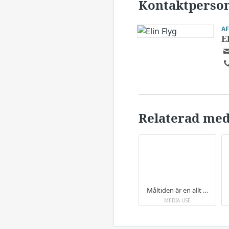
Kontaktperso
A
E
Relaterad med
Måltiden är en allt viktigare del av reseupplevelsen.
MEDIA USE