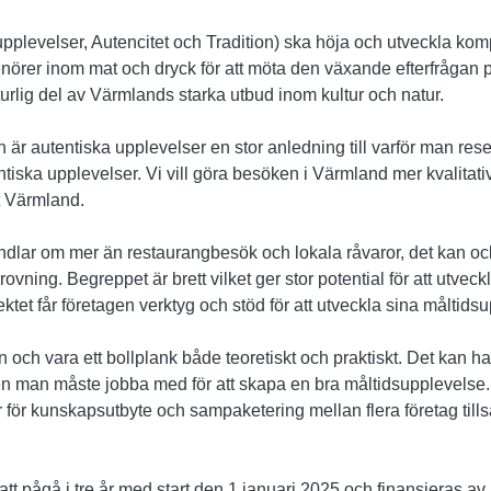
supplevelser, Autencitet och Tradition) ska höja och utveckla 
nörer inom mat och dryck för att möta den växande efterfrågan 
turlig del av Värmlands starka utbud inom kultur och natur.
 är autentiska upplevelser en stor anledning till varför man reser
tentiska upplevelser. Vi vill göra besöken i Värmland mer kvalitati
t Värmland.
dlar om mer än restaurangbesök och lokala råvaror, det kan ock
ovning. Begreppet är brett vilket ger stor potential för att utvec
tet får företagen verktyg och stöd för att utveckla sina måltidsu
 och vara ett bollplank både teoretiskt och praktiskt. Det kan ha
ärden man måste jobba med för att skapa en bra måltidsupplevelse
 för kunskapsutbyte och sampaketering mellan flera företag till
tt pågå i tre år med start den 1 januari 2025 och finansieras av