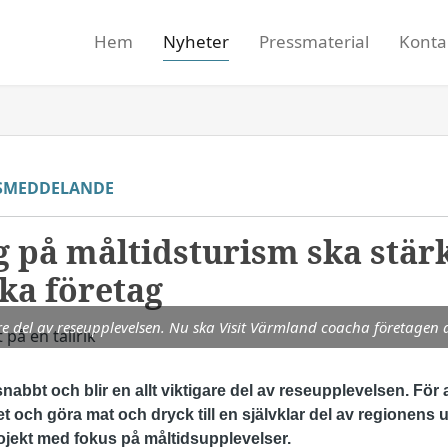
Hem
Nyheter
Pressmaterial
Konta
SMEDDELANDE
g på måltidsturism ska stär
ka företag
are del av reseupplevelsen. Nu ska Visit Värmland coacha företagen a
nabbt och blir en allt viktigare del av reseupplevelsen. För
 och göra mat och dryck till en självklar del av regionens up
ojekt med fokus på måltidsupplevelser.