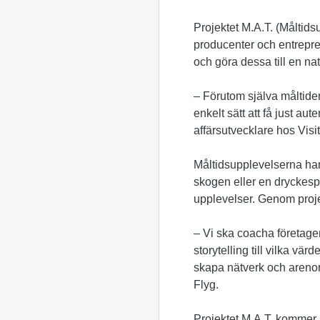
Projektet M.A.T. (Måltid
producenter och entrepre
och göra dessa till en na
– Förutom själva måltiden
enkelt sätt att få just au
affärsutvecklare hos Visi
Måltidsupplevelserna han
skogen eller en dryckespr
upplevelser. Genom projek
– Vi ska coacha företagen
storytelling till vilka v
skapa nätverk och arenor
Flyg.
Projektet M.A.T. kommer a