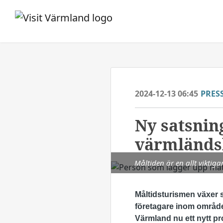
2024-12-13 06:45
PRES
Ny satsnin
värmländs
Måltiden är en allt viktig
Måltidsturismen växer s
företagare inom området
Värmland nu ett nytt pr