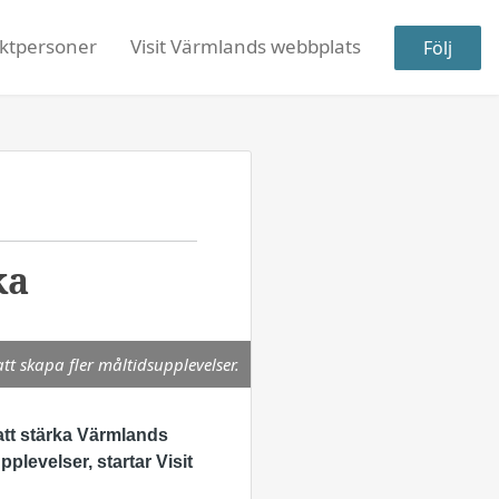
ktpersoner
Visit Värmlands webbplats
Följ
ka
tt skapa fler måltidsupplevelser.
 att stärka Värmlands
plevelser, startar Visit