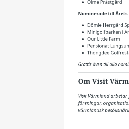
Ölme Prästgård
Nominerade till Årets
Dömle Herrgård Sp
Minigolfparken i A
Our Little Farm
Pensionat Lungsu
Thongdee Golfrest
Grattis även till alla nom
Om Visit Värm
Visit Värmland arbetar 
föreningar, organisati
värmländsk besöksnäri