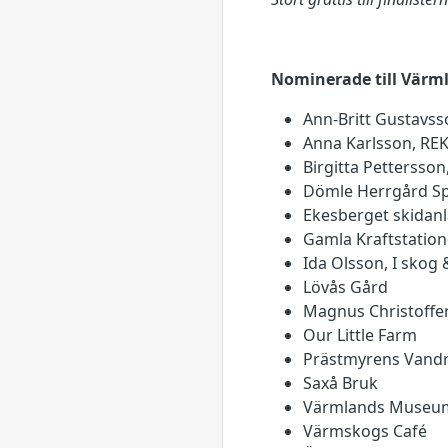
Nominerade till Värml
Ann-Britt Gustavss
Anna Karlsson, REK
Birgitta Pettersso
Dömle Herrgård Sp
Ekesberget skidan
Gamla Kraftstation
Ida Olsson, I skog
Lövås Gård
Magnus Christoffe
Our Little Farm
Prästmyrens Vand
Saxå Bruk
Värmlands Museu
Värmskogs Café