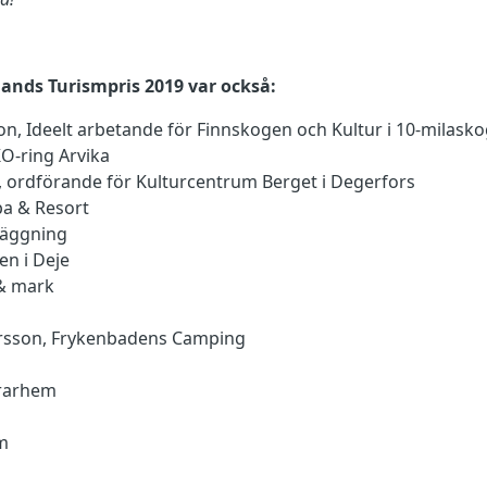
ands Turismpris 2019 var också:
on, Ideelt arbetande för Finnskogen och Kultur i 10-milask
O-ring Arvika
n, ordförande för Kulturcentrum Berget i Degerfors
a & Resort
läggning
en i Deje
 & mark
rsson, Frykenbadens Camping
rarhem
m