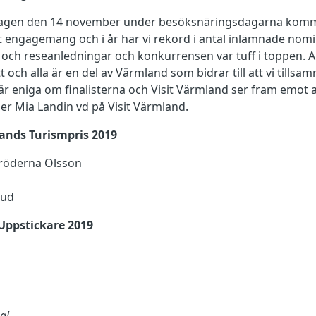
gen den 14 november under besöksnäringsdagarna kommer
ort engagemang och i år har vi rekord i antal inlämnade nom
 och reseanledningar och konkurrensen var tuff i toppen. 
t och alla är en del av Värmland som bidrar till att vi tills
r eniga om finalisterna och Visit Värmland ser fram emot att 
ger Mia Landin vd på Visit Värmland.
lands Turismpris 2019
röderna Olsson
rud
s Uppstickare 2019
na!