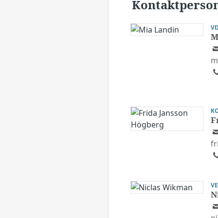
Kontaktperso
V
M
m
K
F
f
V
N