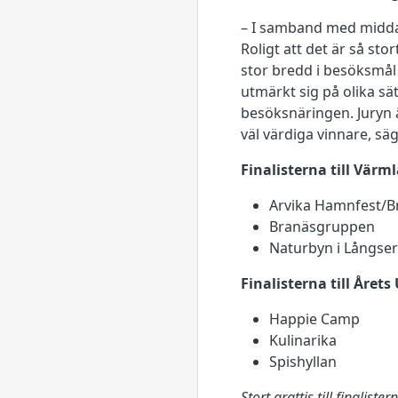
– I samband med midda
Roligt att det är så st
stor bredd i besöksmål
utmärkt sig på olika sät
besöksnäringen. Juryn ä
väl värdiga vinnare, sä
Finalisterna till Värm
Arvika Hamnfest/B
Branäsgruppen
Naturbyn i Långse
Finalisterna till Året
Happie Camp
Kulinarika
Spishyllan
Stort grattis till finalister