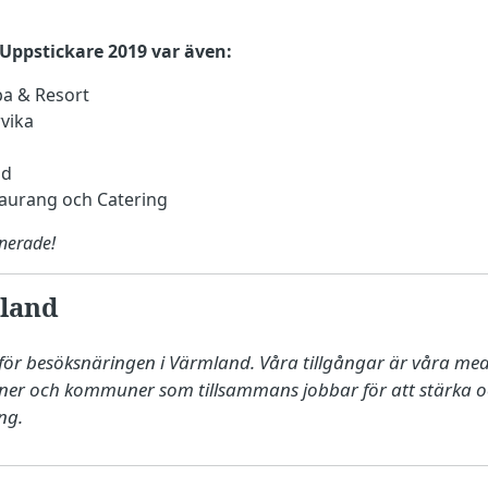
 Uppstickare 2019 var även:
a & Resort
rvika
nd
aurang och Catering
inerade!
land
för besöksnäringen i Värmland. Våra tillgångar är våra med
oner och kommuner som tillsammans jobbar för att stärka oc
ng.