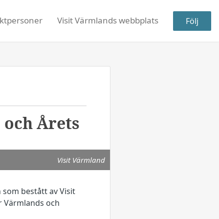
ktpersoner
Visit Värmlands webbplats
Följ
 och Årets
Visit Värmland
 som bestått av Visit
er Värmlands och