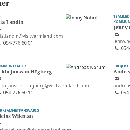
ner
D
TEAMLED
ia Landin
KOMMUN
Jenny
ia.landin@visitvarmland.com
jenny.
054-776 60 01
054-
OMMUNIKATÖR
PROJEKT
rida Jansson Högberg
Andre
rida.jansson.hogberg@visitvarmland.com
andrea
054-776 60 11
054-
ERKSAMHETSANSVARIG
iclas Wikman