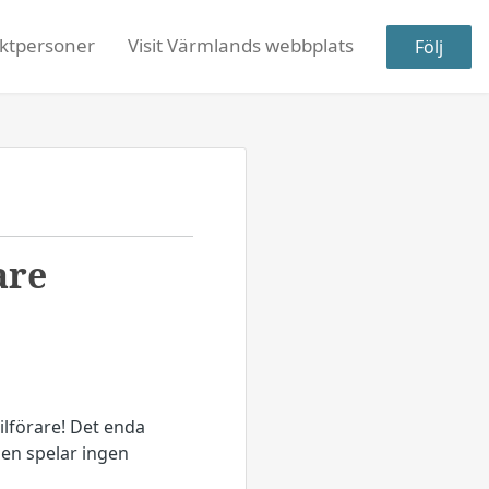
ktpersoner
Visit Värmlands webbplats
Följ
are
ilförare! Det enda
len spelar ingen