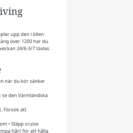
iving
plar upp den i bilen
poäng över 1200 har du
tveckan 24/6-3/7 tävlas
e
en när du kör sänker
att se den Värmländska
t. Försök att
 om • Släpp cruise
mpa hårt för att hålla