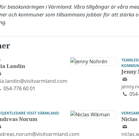
för besöksnäringen i Värmland. Våra tillgångar är våra med
oner och kommuner som tillsammans jobbar för att stärka oc
ng.
ner
D
TEAMLED
ia Landin
KOMMUN
Jenny
ia.landin@visitvarmland.com
jenny.
054-776 60 01
054-
OJEKTLEDARE VISIT VÄRMLAND
VERKSAM
ndreas Norum
Nicla
ndreas.norum@visitvarmland.com
niclas