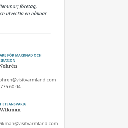
lemmar; företag, 
h utveckla en hållbar 
ARE FÖR MARKNAD OCH
IKATION
 Nohrén
nohren@visitvarmland.com
776 60 04
HETSANSVARIG
s Wikman
.wikman@visitvarmland.com