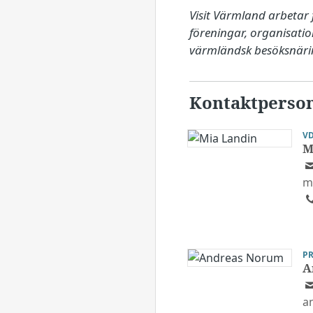
Visit Värmland arbetar 
föreningar, organisati
värmländsk besöksnäri
Kontaktperso
V
M
m
PR
A
a