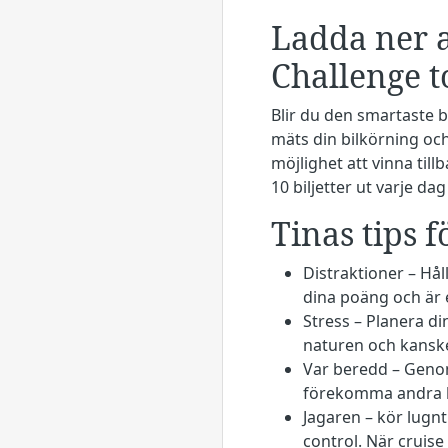
Ladda ner a
Challenge t
Blir du den smartaste b
mäts din bilkörning och
möjlighet att vinna til
10 biljetter ut varje da
Tinas tips f
Distraktioner – Hå
dina poäng och är 
Stress – Planera di
naturen och kanske
Var beredd – Genom 
förekomma andra b
Jagaren – kör lugnt
control. När cruise