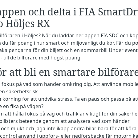
ppen och delta i FIA SmartDr
o Höljes RX
ilföraren i Höljes? När du laddar ner appen FIA SDC och kop
 du får poäng i hur smart och miljövänligt du kör. Får du 
lbaka pengarna för din biljett och en sommarbil! Under even
g - till de bilförare med högst poäng.
ör att bli en smartare bilförar
ll fokus på vad som händer omkring dig. Att använda mobil
en säkerhetsrisk.
n körning för att undvika stress. Ta en paus och passa på 
 en fika på vägen?
att hålla fokus på väg och trafik är viktigt för din säkerhe
ilisters beteende genom att analysera vad som händer
 och mjukt och jaga inte ikapp andra bilar bara för att köra
 control använd i uppförs- eller nedförsbacke får motorn kä